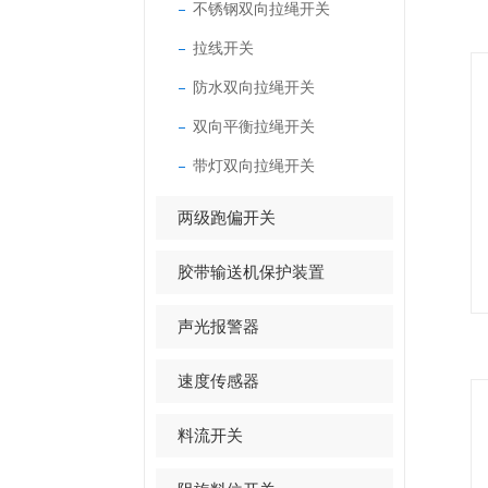
不锈钢双向拉绳开关
拉线开关
防水双向拉绳开关
双向平衡拉绳开关
带灯双向拉绳开关
两级跑偏开关
胶带输送机保护装置
声光报警器
速度传感器
料流开关