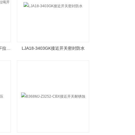
压铸锌合金材质LXA-02GKH-T2-F拉绳开关
LJA18-3403GK接近开关密封防水