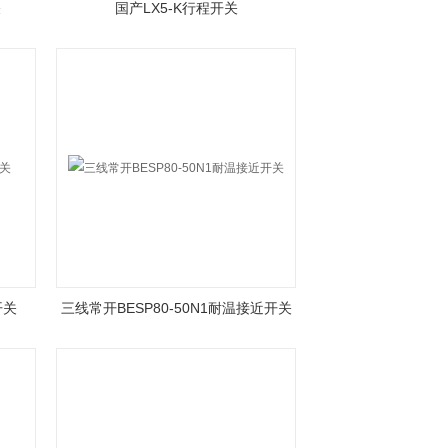
关
国产LX5-K行程开关
开关
三线常开BESP80-50N1耐温接近开关