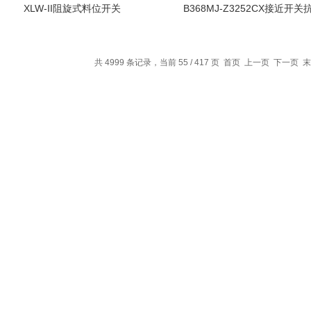
XLW-II阻旋式料位开关
B368MJ-Z3252CX接近开关
共 4999 条记录，当前 55 / 417 页
首页
上一页
下一页
末