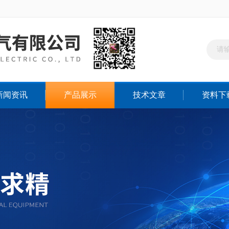
新闻资讯
产品展示
技术文章
资料下