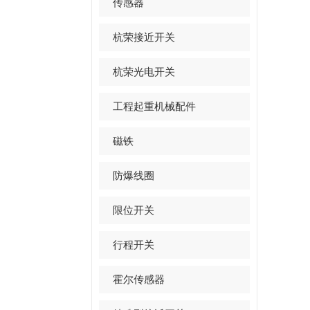
传感器
杭荣接近开关
杭荣光电开关
工程起重机械配件
磁铁
防爆线圈
限位开关
行程开关
霍尔传感器