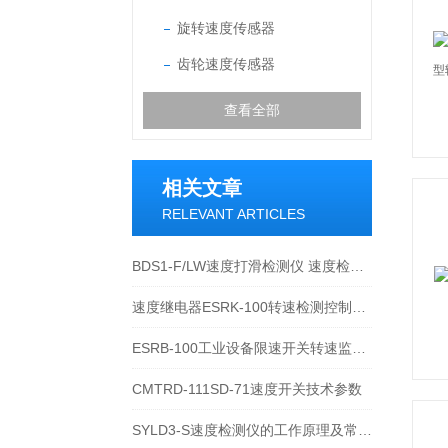
旋转速度传感器
齿轮速度传感器
查看全部
相关文章
RELEVANT ARTICLES
BDS1-F/LW速度打滑检测仪 速度检测装置技术性能与应用说明
速度继电器ESRK-100转速检测控制保护装置技术说明
ESRB-100工业设备限速开关转速监测防护技术说明
CMTRD-111SD-71速度开关技术参数
SYLD3-S速度检测仪的工作原理及常见问题