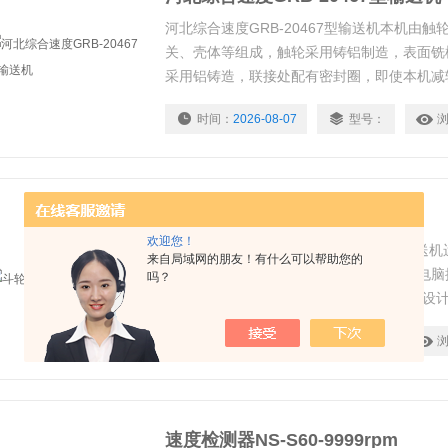
河北综合速度GRB-20467型输送机本机由
关、壳体等组成，触轮采用铸铝制造，表面铣
采用铝铸造，联接处配有密封圈，即使本机减
机内开关采用常闭型，若带速于正常速度80
时间：
2026-08-07
型号：
斗轮机速度检测器WF5200
欢迎您！
斗轮机速度检测器WF5200可用于带式输送
来自局域网的朋友！有什么可以帮助您的
可对旋转设备轴转速进行检测，应用了微电脑
吗？
用触摸键盘使系统设置方便灵活，*的电路设
现场控制系统的自动化程度。
时间：
2026-08-07
型号：
速度检测器NS-S60-9999rpm