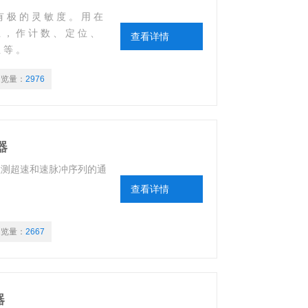
有 极 的 灵 敏 度 。 用 在
 ， 作 计 数 、 定 位 、
查看详情
尘 等 。
浏览量：
2976
器
用来检测超速和速脉冲序列的通
查看详情
浏览量：
2667
器