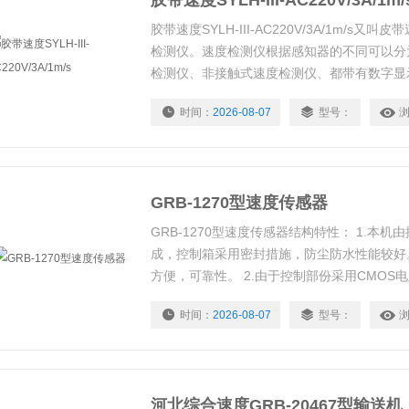
胶带速度SYLH-III-AC220V/3A/1m/
胶带速度SYLH-III-AC220V/3A/1m/s
检测仪。速度检测仪根据感知器的不同可以分
检测仪、非接触式速度检测仪、都带有数字显
时间：
2026-08-07
型号：
GRB-1270型速度传感器
GRB-1270型速度传感器结构特性： 1.本
成，控制箱采用密封措施，防尘防水性能较好
方便，可靠性。 2.由于控制部份采用CMOS
时间：
2026-08-07
型号：
河北综合速度GRB-20467型输送机