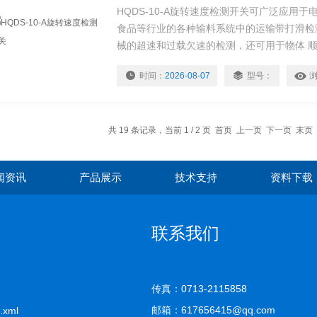
HQDS-10-A旋转速度检测开关可广泛应用
食品等行业的各种输料系统中的运输带打滑检
械的超速和过载欠速的检测，还可用于物体 顺
率减少
时间：
2026-08-07
型号：
共 19 条记录，当前 1 / 2 页 首页 上一页
下一页
末页
闻资讯
产品展示
技术支持
资料下载
联系我们
传真：0713-2115858
邮箱：617656415@qq.com
.xml