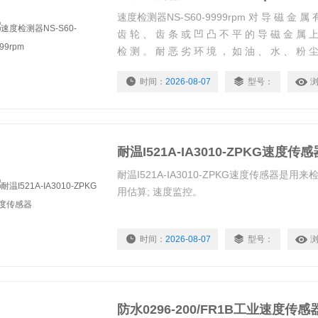
速度检测器NS-S60-9999rpm 对 导 磁 金 属 
齿 轮 、 齿 条 或 凹 凸 不 平 的 导 磁 金 属 上
检 测 。 耐 恶 劣 环 境 ， 如 油 、 水 、 粉 
时间：
2026-08-07
型号：
耐温I521A-IA3010-ZPKG速度传感
耐温I521A-IA3010-ZPKG速度传感器是
用估算; 速度监控。
时间：
2026-08-07
型号：
防水0296-200/FR1B工业速度传感