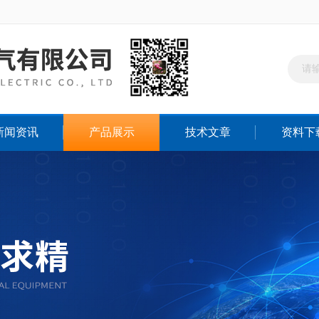
新闻资讯
产品展示
技术文章
资料下