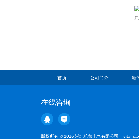
首页
公司简介
新
在线咨询
版权所有 © 2026 湖北杭荣电气有限公司
sitemap