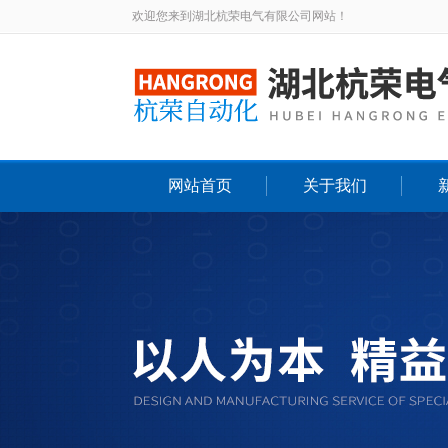
欢迎您来到湖北杭荣电气有限公司网站！
网站首页
关于我们