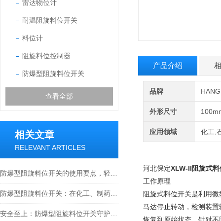
雷达物位计
耐温阻旋料位开关
料位计
阻旋料位控制器
产品介绍
防爆型阻旋料位开关
品牌
HAN
查看全部
外形尺寸
100m
应用领域
化工,
相关文章
RELEVANT ARTICLES
河北保定
XLW-II阻旋式
防爆型阻旋料位开关的使用要点，轻松掌握料位监测方法
工作原理
防爆型阻旋料位开关：在化工、制药与工业粉尘环境确保物料监测安全的关键设备
阻旋式料位开关是利用微
马达停止转动，检测装置
安全至上：防爆型阻旋料位开关守护工业安全新篇章
恢复到原始状态。针对不