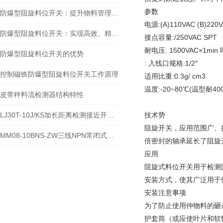
参数
防爆型阻旋料位开关：提升物料管理水平的安全保障
电源:(A)110VAC (B)220V
防爆型阻旋料位开关：实现高效、精准的料位控制
接点容量:/250VAC SPT
耐电压: 1500VAC×1min
防爆型阻旋料位开关的优势
: 入线口规格:1/2″
控制磁铁防爆型阻旋料位开关工作原理
适用比重:0.3g/ cm3
温度:-20~80℃(温型耐40
皮带秤料流检测器结构特性
LJ30T-10J/KS加长距离检测接近开关主要功能
技术势
阻旋开关，应用范围广、操作
MM08-10BNS-ZW三线NPN常闭式霍尔开关接线说明
倍密封的轴承延长了阻旋
应用
阻旋式料位开关用于检测
安装方式，使其广泛用于
安装注意事项
为了防止使用仲物料的砸
护套筒（或应使叶片和软