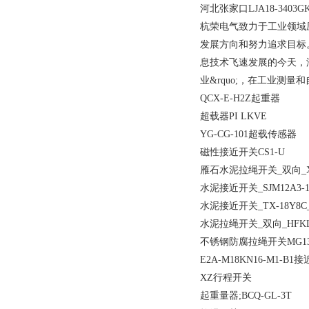
河北张家口LJA18-340
杭荣电气致力于工业领域
发展方向和努力追求目标。
息技术飞速发展的今天，
业&rquo;，在工业测
QCX-E-H2Z起重器
超载器PI LKVE
YG-CG-101超载传感器
磁性接近开关CS1-U
雁石水泥拉绳开关_双向_XT
水泥接近开关_SJM12A3-10J
水泥接近开关_TX-18Y8C_
水泥拉绳开关_双向_HFKL
不锈钢防腐拉绳开关MG135-
E2A-M18KN16-M1-B1
XZ行程开关
起重量器;BCQ-GL-3T