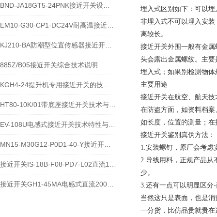
BND-JA18GT5-24PNK接近开关设备功能与应用概述
埋入式区别如下：可以埋
非埋入式不可以埋入安装
EM10-G30-CP1-DC24V耐高温接近开关位置传感器技术说明
离较长。
KJ210-BA防潮型位置传感器接近开关使用安装介绍
接近开关外围一般有金属
头会露出金属螺纹。主要
885Z/B05接近开关综合技术说明
埋入式；如果别检测物体
KGH4-24提升机专用接近开关的技术参数说明
主要用途
接近开关在航空、航天技
HT80-10K/01带底座接近开关技术与应用说明
在防盗方面，如资料档案
如长度，位置的测量；在
EV-108U电感式接近开关技术特性与应用规范
接近开关鉴别真伪方法：
MN15-M30G12-P0D1-40-Y接近开关的应用及参数
1.安装螺钉，原厂会考
2.导线用料，正规产品
接近开关IS-18B-F08-PD7-L02直流10-60V宽电压电感式传感器技术说明
少。
接近开关GH1-45MA电感式直流200毫安传感器技术说明
3.还有一点可以明显区
当然这只是表面，也是消
一分货，比仿品贵就贵在