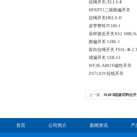
拉绳开关;XLLS-Ⅱ
HFKPT1二级跑偏开关
拉绳开关HKLS-II
皮带警铃JY100-1
采样接近开关XS2 18BLN
跑偏开关 GHK-1
双向拉绳开关 FSSL-Ⅲ-2 3
堵漏开关 GHLJ-I
WF2K-A801Y磁性开关
ZS712OV拉线开关
上一篇：
XLW-II阻旋式料位
首页
公司简介
新闻资讯
产