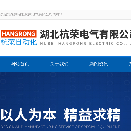
欢迎您来到湖北杭荣电气有限公司网站！
网站首页
关于我们
新闻资讯