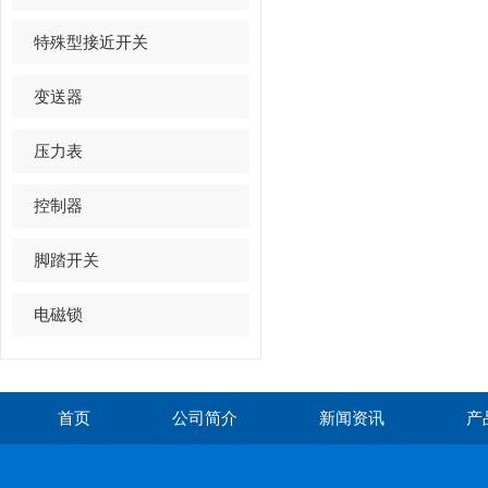
特殊型接近开关
变送器
压力表
控制器
脚踏开关
电磁锁
首页
公司简介
新闻资讯
产