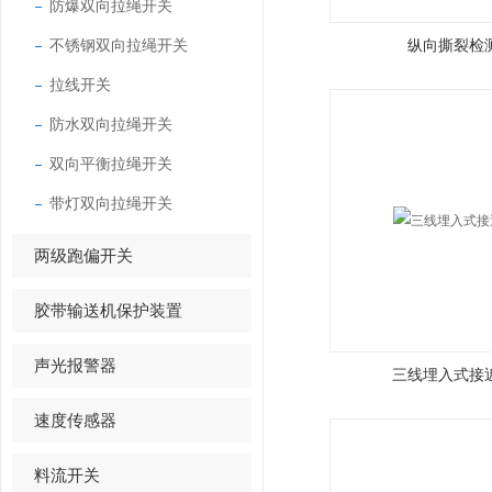
防爆双向拉绳开关
不锈钢双向拉绳开关
纵向撕裂检
拉线开关
防水双向拉绳开关
双向平衡拉绳开关
带灯双向拉绳开关
两级跑偏开关
胶带输送机保护装置
声光报警器
三线埋入式接
速度传感器
料流开关