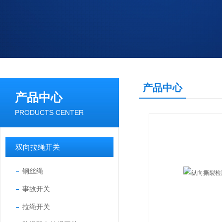
产品中心
产品中心
PRODUCTS CENTER
双向拉绳开关
钢丝绳
事故开关
拉绳开关