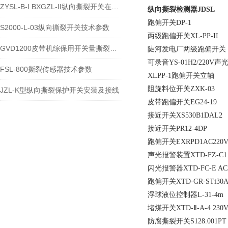
ZYSL-B-I BXGZL-II纵向撕裂开关在农业自动化领域的用法
纵向撕裂检测器
JDSL
跑偏开关DP-1
S2000-L-03纵向撕裂开关技术参数
两级跑偏开关XL-PP-II
GVD1200皮带机综保用开关量撕裂传感器技术参数
陡河发电厂两级跑偏开关 NST
可录音YS-01H2/220V
FSL-800撕裂传感器技术参数
XLPP-1跑偏开关立轴
阻旋料位开关ZXK-03
JZL-K型纵向撕裂保护开关安装及接线
皮带跑偏开关EG24-19
接近开关XS530B1DAL2
接近开关PR12-4DP
跑偏开关EXRPD1AC220
声光报警装置XTD-FZ-C1
闪光报警器XTD-FC-E AC
跑偏开关XTD-GR-STi30A 0
浮球液位控制器L-31-4m
堵煤开关XTD-Ⅱ-A-4 230VAC
防腐撕裂开关S128.001PT