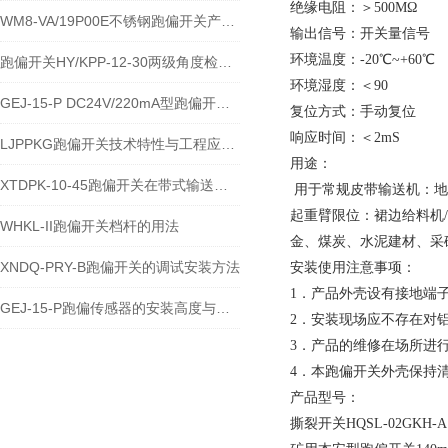
绝缘电阻：＞500MΩ
WM8-VA/19P00E不锈钢跑偏开关产品的运行优势
输出信号：开关量信号
环境温度：-20℃~+60℃
跑偏开关HY/KPP-12-30两级角度检测与输送带保护技术说明
环境湿度：＜90
GEJ-15-P DC24V/220mA型跑偏开关安装使用技术说明
复位方式：手动复位
响应时间：＜2mS
LJPPKG跑偏开关技术特性与工程应用说明
用途：
XTDPK-10-45跑偏开关在带式输送机安全保护中的技术应用
用于常规皮带输送机：地
起重臂限位：裙边给料机
WHKL-II跑偏开关档杆的用法
金、煤炭、水泥建材、采
XNDQ-PRY-B跑偏开关的调试安装方法
安装使用注意事项：
1．产品外壳设有接地端
GEJ-15-P跑偏传感器的安装高度与角度注意事项
2．安装现场应不存在对
3．产品的维修在场所进
4．本跑偏开关外壳保持
产品型号：
撕裂开关HQSL-02GKH