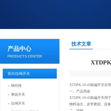
技术文章
产品中心
PRODUCTS CENTER
XTDP
双向拉绳开关
XTDPK-10-45跑偏开
钢丝绳
一、产品用途
事故开关
XTDPK-10-45跑偏
拉绳开关
物料溢出、皮带磨损、设备
二、功能