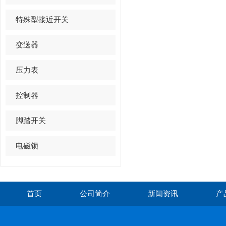
特殊型接近开关
变送器
压力表
控制器
脚踏开关
电磁锁
首页
公司简介
新闻资讯
产