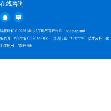
在线咨询
版权所有 © 2026 湖北杭荣电气有限公司
sitemap.xml
备案号：
鄂ICP备15020148号-1
总访问量：1619998 技术支持：
化
工仪器网
管理登陆