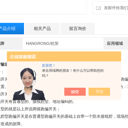
发邮件给我们：6
产品介绍
相关产品
留言询价
品牌
HANGRONG/杭荣
应用领域
矿输送机用两级跑偏开关
LT10-DA/10A/AC500V/
欢迎您！
来自局域网的朋友！有什么可以帮助您的
介：
吗？
开关是用于检测带式输送机输送带跑偏量的产品，对于输送带在出现跑偏的情况下
置。有两级角度，一般常用的是：yiji角度为：10、12、20.二级角度为：30
偏开关分类：
偏开关有普通型的、接线腔型、地址编码的。
通型的就是以上所说两级跑偏开关；
线腔型跑偏开关是在普通型跑偏开关的基础上自带一个防水接线腔，现场
连造成的故障。