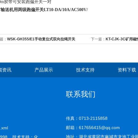
0m胶带可安装跑偏开关一对
矿输送机用两级跑偏开关
LT10-DA/10A/AC500V/
篇：
WSK-GH355/E1手动复位式双向拉绳开关
下一篇：
KT-CJK-3C矿用
闻资讯
产品展示
技术支持
资料下载
联系我们
传真：0713-2115858
邮箱：617656415@qq.com
.xml
地址：湖北省黄冈市麻城市龙池工业
998 技术支持：
化