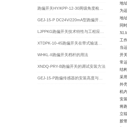
地址
跑偏开关HY/KPP-12-30两级角度检测与输送带保护技术说明
为
地址
GEJ-15-P DC24V/220mA型跑偏开关安装使用技术说明
同
LJPPKG跑偏开关技术特性与工程应用说明
XL
工
XTDPK-10-45跑偏开关在带式输送机安全保护中的技术应用
当
WHKL-II跑偏开关档杆的用法
开
常
XNDQ-PRY-B跑偏开关的调试安装方法
结
采用
GEJ-15-P跑偏传感器的安装高度与角度注意事项
外
机
安
将跑
立辊
胶带