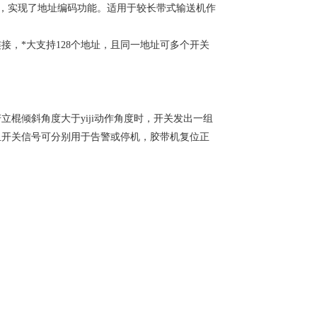
线技术，实现了地址编码功能。适用于较长带式输送机作
连接，*大支持128个地址，且同一地址可多个开关
。
棍倾斜角度大于yiji动作角度时，开关发出一组
组开关信号可分别用于告警或停机，胶带机复位正