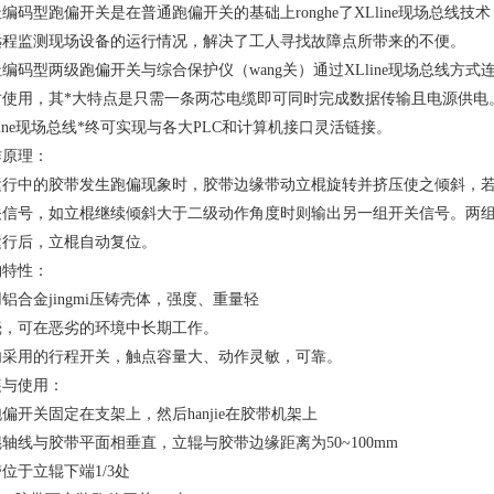
编码型跑偏开关是在普通跑偏开关的基础上ronghe了XLline现场总
远程监测现场设备的运行情况，解决了工人寻找故障点所带来的不便。
编码型两级跑偏开关与综合保护仪（wang关）通过XLline现场总线方式
时使用，其*大特点是只需一条两芯电缆即可同时完成数据传输且电源供电
line现场总线*终可实现与各大PLC和计算机接口灵活链接。
作原理：
运行中的胶带发生跑偏现象时，胶带边缘带动立棍旋转并挤压使之倾斜，若立
关信号，如立棍继续倾斜大于二级动作角度时则输出另一组开关信号。两
运行后，立棍自动复位。
构特性：
铝合金jingmi压铸壳体，强度、重量轻
壳，可在恶劣的环境中长期工作。
内采用的行程开关，触点容量大、动作灵敏，可靠。
装与使用：
偏开关固定在支架上，然后hanjie在胶带机架上
轴线与胶带平面相垂直，立辊与胶带边缘距离为50~100mm
位于立辊下端1/3处