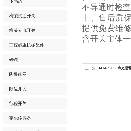
传感器
不导通时检查
杭荣接近开关
十、售后质
提供免费维
杭荣光电开关
含开关主体一
工程起重机械配件
磁铁
上一篇：
MTJ-22050声
防爆线圈
明
限位开关
行程开关
霍尔传感器