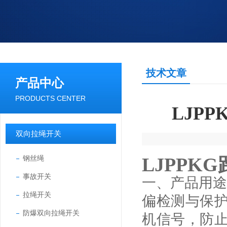
技术文章
产品中心
PRODUCTS CENTER
LJP
双向拉绳开关
钢丝绳
LJPP
事故开关
一、产品用途
拉绳开关
偏检测与保
防爆双向拉绳开关
机信号，防