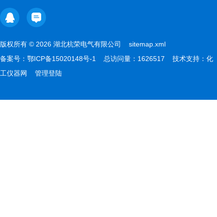
版权所有 © 2026 湖北杭荣电气有限公司
sitemap.xml
备案号：
鄂ICP备15020148号-1
总访问量：1626517 技术支持：
化
工仪器网
管理登陆