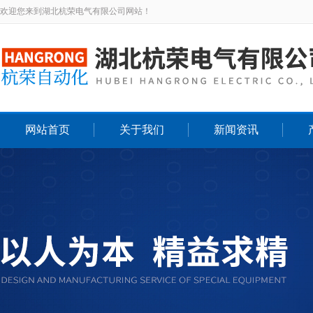
欢迎您来到湖北杭荣电气有限公司网站！
网站首页
关于我们
新闻资讯