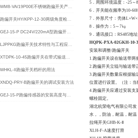
5．周围环境温度：-25
WM8-VA/19P00E不锈钢跑偏开关产品的运行优势
6．开关能在频率为10-60
7．外形尺寸：壳体L×W×H
跑偏开关HY/KPP-12-30两级角度检测与输送带保护技术说明
8．操作力：5～7㎏
GEJ-15-P DC24V/220mA型跑偏开关安装使用技术说明
9．通讯接口：RS485地
HQPK-PXA-02GKH-1
LJPPKG跑偏开关技术特性与工程应用说明
安装和调整/跑偏开关
XTDPK-10-45跑偏开关在带式输送机安全保护中的技术应用
1.跑偏开关设在输送带两
2.跑偏开关立辊与输送带正
WHKL-II跑偏开关档杆的用法
3.跑偏开关数量应根据
XNDQ-PRY-B跑偏开关的调试安装方法
位置进行设置。（注：当输
4.跑偏开关应通过安装
GEJ-15-P跑偏传感器的安装高度与角度注意事项
螺栓固定。
湖北杭荣电气有限公司发
水，，防油，耐温，耐温
拉绳开关GHB-K-Ⅱ
XLH-F-A速度打滑