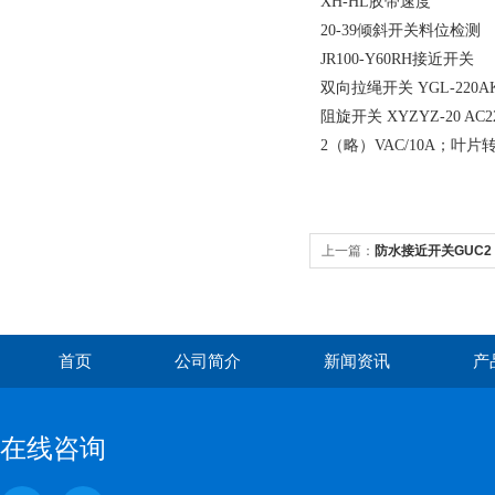
XH-HL胶带速度
20-39倾斜开关料位检测
JR100-Y60RH接近开关
双向拉绳开关 YGL-220A
阻旋开关 XYZYZ-20
2（略）VAC/10A；叶片
上一篇：
防水接近开关GUC2
首页
公司简介
新闻资讯
产
在线咨询