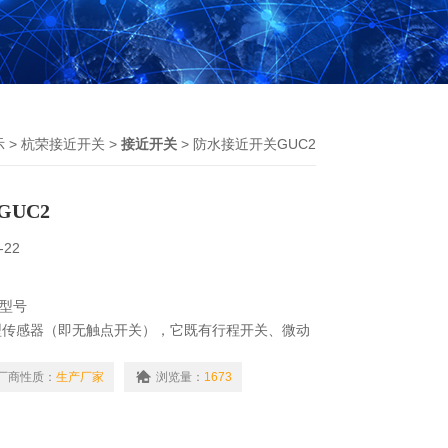
示
>
杭荣接近开关
>
接近开关
> 防水接近开关GUC2
UC2
-22
2型号
型传感器（即无触点开关），它既有行程开关、微动
有传感性能，且动作可靠，性能稳定，频率响应，应
等、并有防水、防震、耐腐蚀等特点。产品有电感
厂商性质：
生产厂家
浏览量：
1673
式、交、直流型。