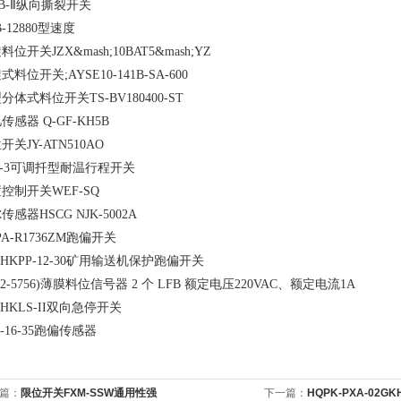
-B-Ⅱ纵向撕裂开关
B-12880型速度
料位开关JZX&mash;10BAT5&mash;YZ
式料位开关;AYSE10-141B-SA-600
分体式料位开关TS-BV180400-ST
传感器 Q-GF-KH5B
开关JY-ATN510AO
K-3可调扦型耐温行程开关
控制开关WEF-SQ
传感器HSCG NJK-5002A
PA-R1736ZM跑偏开关
B/HKPP-12-30矿用输送机保护跑偏开关
292-5756)薄膜料位信号器 2 个 LFB 额定电压220VAC、额定电流1A
B/HKLS-II双向急停开关
P-16-35跑偏传感器
篇：
限位开关FXM-SSW通用性强
下一篇：
HQPK-PXA-02G