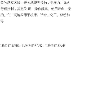
开关的感应区域，开关就能无接触，无压力、无火
行程控制，其定位 度、操作频率、使用寿命、安
比的。它广泛地应用于机床、冶金、化工、轻纺和
节等
、LJM24T-8/HS、LJM24T-8A/K、LJM24T-8A/H、