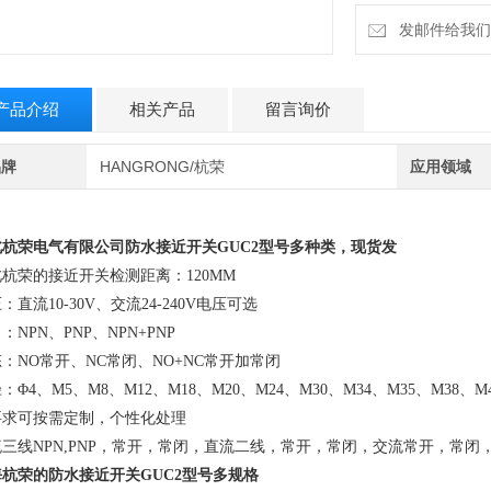
发邮件给我们：6
产品介绍
相关产品
留言询价
品牌
HANGRONG/杭荣
应用领域
北杭荣电气有限公司
防水接近开关GUC2
型号多
种类，现货发
杭荣的接近开关检测距离：120MM
：直流10-30V、交流24-240V电压可选
：NPN、PNP、NPN+PNP
：NO常开、NC常闭、NO+NC常开加常闭
：Φ4、M5、M8、M12、M18、M20、M24、M30、M34、M35、M3
要求可按需定制，个性化处理
流三线NPN,PNP，常开，常闭，直流二线，常开，常闭，交流常开，常
海杭荣的
防水接近开关GUC2
型号多
规格