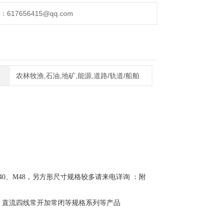
17656415@qq.com
农林牧渔,石油,地矿,能源,道路/轨道/船舶
8、M40、M48，另方形尺寸规格较多请来电详询 ：附
闭，直流四线常开加常闭等规格系列等产品