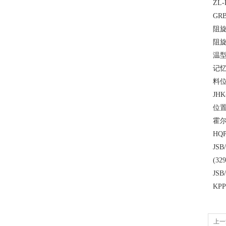
ZL
GR
阻旋
阻旋
温型
记忆
料位
JH
位置
霍尔
HQ
JS
(3
JS
KP
上一