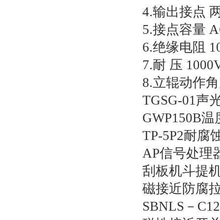
4.输出接点
5.接点容量 AC
6.绝缘电阻 1
7.耐 压 1000
8.立辊动作
TGSG-01声
GWP150B
TP-5P2耐
AP信号处理
刮板机斗提
磁接近防腐拉线
SBNLS－C1