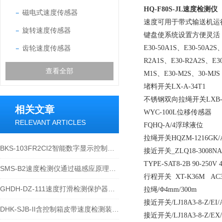
HQ-F80S-JL速度检测仪
磁电式速度传感器
速度可用于带式输送机运
旋转速度传感器
键盘使系统设置方便灵活
齿轮速度传感器
E30-50A1S、E30-50A2S
R2A1S、E30-R2A2S、E3
查看全部
M1S、E30-M2S、30-MJS
堵料开关LX-A-34T1
不锈钢双向拉绳开关LXB-02
相关文章
WYC-100L位移传感器
RELEVANT ARTICLES
FQHQ-A/4浮球液位
拉绳开关HQZM-1216GK
BKS-103FR2CI2智能数字显示控制仪技术说明
接近开关_ZLQ18-3008NA_
TYPE-SAT8-2B 90-25
SMS-B2速度检测仪通过磁感应原理的局限性
行程开关 XT-K36M A
GHDH-DZ-111速度打滑检测保护器工作原理的详细介绍
拉绳/Φ4mm/300m
接近开关/LJ18A3-8-Z/EI/
DHK-SJB-II含控制箱皮带速度检测装置技术参数
接近开关/LJ18A3-8-Z/EX/