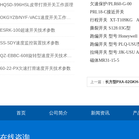
欠速保护/PLR60-G-00
HQSD-996HSL皮带打滑开关工作原理
PRL18-C接近开关
OKGYZB/NYF-VAC1速度开关工作原理
行程开关 XT-T109KG 
撕裂开关 S128.03G型
ESRK-100超速开关技术参数
跑偏开关 型号:Honeywell S
SS-SDY速度监控装置技术参数
跑偏开关 型号:PLQ-USU型 
拉绳开关 型号:JJK-USU AC
QZ-EBBC-608旋转型速度开关技术参数
磁体MR31-15-5
60-22-PX欠速打滑速度开关技术参数
上一篇：
长方型PXA-02GKH
首页
公司简介
新闻资讯
产
在线咨询