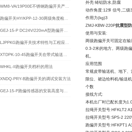
外壳:铸铝防水,防腐
WM8-VA/19P00E不锈钢跑偏开关产品的运行优势
动作角度:12⪚ 信号,二级
作用力(kg)3
跑偏开关HY/KPP-12-30两级角度检测与输送带保护技术说明
ZMJ-KBW-220P
抗震型防
GEJ-15-P DC24V/220mA型跑偏开关安装使用技术说明
使用与安装:
两级跑偏开关可固定在输
LJPPKG跑偏开关技术特性与工程应用说明
0.3-2米的地方。两级
XTDPK-10-45跑偏开关在带式输送机安全保护中的技术应用
机。
应用范围
WHKL-II跑偏开关档杆的用法
常规皮带输送机、地下、
XNDQ-PRY-B跑偏开关的调试安装方法
限位、裙边给料机/输送
个数
GEJ-15-P跑偏传感器的安装高度与角度注意事项
接线方式:
本机出厂时已配长度为1.
拉绳开关型号:HFKLT2 A1
拉绳开关型号:SPS-2 220V
跑偏开关型号:HFKPT1 A