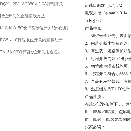
DQX1-2B/1 AC380V 2.6A行程开关的技术参数及接线安装流程
进线口螺纹（G"):1/2
电缆外径（φ,mm):10-14
限位开关的正确接线方法
（Kg):0.7
KJC-MW-5C长行程限位开关结构说明
产品特点
1、铸铝合金外壳、表面
PGSN-10行程限位开关内置微动开关类型
2、内装分断小型断路器
3、有过载、短路保护功
TA136-03Y行程限位开关用途说明
4、行程开关内装lx19行
5、钢管或电缆布线均可
6、行程开关符合gb3836-20
7、产品有左摇臂式、右
8、温度组别为T1-T6性
产品性质：
在规定试验条件下，、蒸
Ⅱ*，ⅡB级和ⅡC级。点燃电
Ⅱ*，ⅡB级，ⅡC级危险物
买家必读：