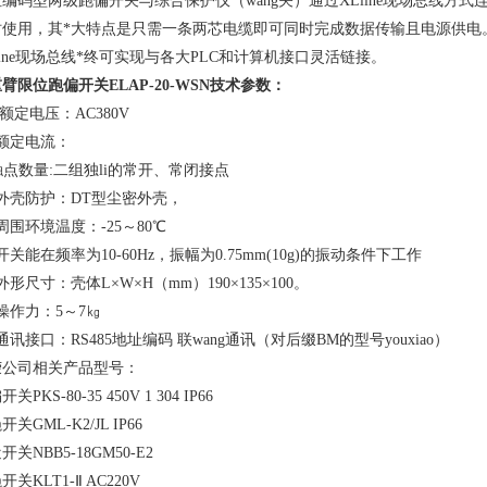
编码型两级跑偏开关与综合保护仪（wang关）通过XLline现场总线方式
时使用，其*大特点是只需一条两芯电缆即可同时完成数据传输且电源供电
line现场总线*终可实现与各大PLC和计算机接口灵活链接。
重臂限位跑偏开关
ELAP-20-WSN技术参数：
 额定电压：AC380V
额定电流：
 触点数量:二组独li的常开、常闭接点
外壳防护：DT型尘密外壳，
周围环境温度：-25～80℃
开关能在频率为10-60Hz，振幅为0.75mm(10g)的振动条件下工作
外形尺寸：壳体L×W×H（mm）190×135×100。
操作力：5～7㎏
通讯接口：RS485地址编码 联wang通讯（对后缀BM的型号youxiao）
荣公司相关产品型号：
关PKS-80-35 450V 1 304 IP66
开关GML-K2/JL IP66
开关NBB5-18GM50-E2
开关KLT1-Ⅱ AC220V