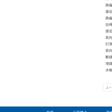
跑偏
接近
跑
拉绳
接近
双向
打滑
双向
断煤
堵煤
水银
上一