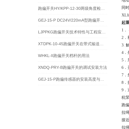
地址
同
跑偏开关HY/KPP-12-30两级角度检测与输送带保护技术说明
XL
GEJ-15-P DC24V/220mA型跑偏开关安装使用技术说明
起
1．
LJPPKG跑偏开关技术特性与工程应用说明
2．
XTDPK-10-45跑偏开关在带式输送机安全保护中的技术应用
3.
4．
WHKL-II跑偏开关档杆的用法
5．
XNDQ-PRY-B跑偏开关的调试安装方法
6．
7．
GEJ-15-P跑偏传感器的安装高度与角度注意事项
8．
9．
杭
跑偏开
拉绳
接近
拉绳