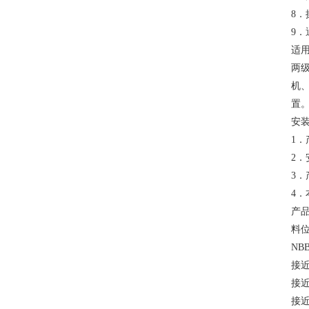
8．
9．
适用
两
机
置
安
1
2
3
4
产
料位
NB
接近
接近
接近