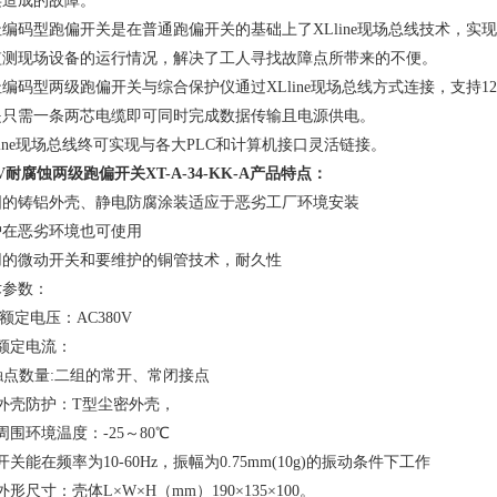
连造成的故障。
址编码型跑偏开关是在普通跑偏开关的基础上了XLline现场总线技术，
监测现场设备的运行情况，解决了工人寻找故障点所带来的不便。
编码型两级跑偏开关与综合保护仪通过XLline现场总线方式连接，支持
是只需一条两芯电缆即可同时完成数据传输且电源供电。
line现场总线终可实现与各大PLC和计算机接口灵活链接。
0V耐腐蚀两级跑偏开关XT-A-34-KK-A​​产品特点：
固的铸铝外壳、静电防腐涂装适应于恶劣工厂环境安装
护在恶劣环境也可使用
用的微动开关和要维护的铜管技术，耐久性
术参数：
 额定电压：AC380V
额定电流：
 触点数量:二组的常开、常闭接点
．外壳防护：T型尘密外壳，
周围环境温度：-25～80℃
开关能在频率为10-60Hz，振幅为0.75mm(10g)的振动条件下工作
外形尺寸：壳体L×W×H（mm）190×135×100。