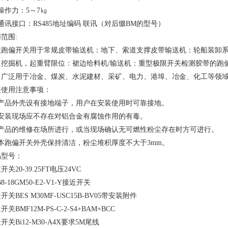
操作力：5～7㎏
通讯接口：RS485地址编码 联讯（对后缀BM的型号）
范围:
级跑偏开关用于常规皮带输送机：地下、索道支撑皮带输送机：轮船装卸系
、挖掘机，起重臂限位：裙边给料机/输送机：重型极限开关检测胶带的跑
。广泛用于冶金、煤炭、水泥建材、采矿、电力、港埠、冶金、化工等领
装使用注意事项：
．产品外壳设有接地端子，用户在安装使用时可靠接地。
．安装现场应不存在对铝合金有腐蚀作用的有毒。
．产品的维修在场所进行，或当现场确认无可燃性粉尘存在时方可进行。
．本跑偏开关外壳保持清洁，粉尘堆积厚度不大于3mm。
品型号：
开关20-39.25FT电压24VC
B8-18GM50-E2-V1-Y接近开关
开关BES M30MF-USC15B-BV05带安装附件
开关BMF12M-PS-C-2-S4+BAM+BCC
开关Bi12-M30-A4X要求5M尾线