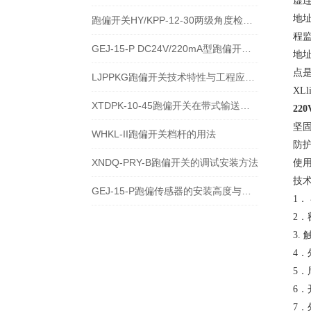
虚
地
跑偏开关HY/KPP-12-30两级角度检测与输送带保护技术说明
程
GEJ-15-P DC24V/220mA型跑偏开关安装使用技术说明
地址
点
LJPPKG跑偏开关技术特性与工程应用说明
XL
XTDPK-10-45跑偏开关在带式输送机安全保护中的技术应用
22
坚
WHKL-II跑偏开关档杆的用法
防
XNDQ-PRY-B跑偏开关的调试安装方法
使
技
GEJ-15-P跑偏传感器的安装高度与角度注意事项
1．
2．
3.
4
5．
6．
7．