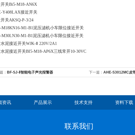
开关Bi5-M18-AN6X
E-Y408LAX接近开关
开关AKSQ-P-3/24
A-M18KN16-M1-B1泥压滤机小车限位接近开关
A-M30LN30-M1-B1泥压滤机小车限位接近开关
水泥接近开关WJK-Ⅱ 220V/2A1
水泥接近开关BI5-M18-AP6X三线常开10-30VC
篇：
BF-SJ-Ⅱ智能电子声光报警器
下一篇：
AHE-S3012M
闻资讯
产品展示
技术支持
资料下载
联系我们