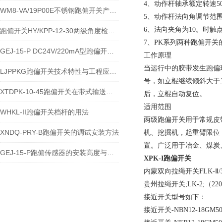
4、动作杆轴承额定转速50
WM8-VA/19P00E不锈钢跑偏开关产品的运行优势
5、动作杆法向角调节范围为
6、法向夹角为10。时触
跑偏开关HY/KPP-12-30两级角度检测与输送带保护技术说明
7、PK系列两种跑偏开
GEJ-15-P DC24V/220mA型跑偏开关安装使用技术说明
工作原理
当运行中的胶带发生跑偏
LJPPKG跑偏开关技术特性与工程应用说明
号，如立棍继续倾斜大于
XTDPK-10-45跑偏开关在带式输送机安全保护中的技术应用
后，立棍自动复位。
适用范围
WHKL-II跑偏开关档杆的用法
两级跑偏开关用于常规皮
XNDQ-PRY-B跑偏开关的调试安装方法
机、挖掘机，起重臂限位
置。广泛用于冶金、煤炭
GEJ-15-P跑偏传感器的安装高度与角度注意事项
XPK-I跑偏开关
内蒙双向拉绳开关FLK-Ⅱ/38
贵州拉绳开关;LK-2;（22
接近开关型号如下：
接近开关-NBN12-18GM50