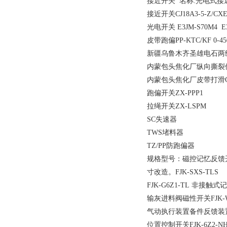
接近开关 名称:光电式接近开关
接近开关CJ18A3-5-Z/CXE
光电开关 E3JM-S70M4 E3J
皮带跑偏PP-KTC/KF 0-45
新疆乌鲁木齐圣雄电石两级跑偏
内蒙包头焦化厂纵向撕裂保护器G
内蒙包头焦化厂皮带打滑GRH
跑偏开关ZX-PPP1
拉绳开关ZX-LSPM
SC失速器
TWS堵料器
TZ/PP防跑偏器
规格型号：磁控记忆反馈开
寸改造。FJK-SXS-TLS
FJK-G6Z1-TL 非接触
输灰进料阀磁性开关FJK-W15
气动执行装置备件反馈装置A
位置控制开关FJK-6Z2-NH