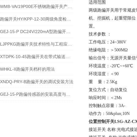
适用范围
WM8-VA/19P00E不锈钢跑偏开关产品的运行优势
两级跑偏开关用于常规皮
机、挖掘机，起重臂限位
跑偏开关HY/KPP-12-30两级角度检测与输送带保护技术说明
置。
GEJ-15-P DC24V/220mA型跑偏开关安装使用技术说明
技术参数 ：
工作电压：24~380V
LJPPKG跑偏开关技术特性与工程应用说明
绝缘电阻：＞500MΩ
XTDPK-10-45跑偏开关在带式输送机安全保护中的技术应用
输出信号：无源开关量信
环境温度：-20℃~+60℃
WHKL-II跑偏开关档杆的用法
环境湿度：＜90
XNDQ-PRY-B跑偏开关的调试安装方法
重 量：2.5Kg
复位方式：自动复位
GEJ-15-P跑偏传感器的安装高度与角度注意事项
响应时间：＜2Ms
控制触点容量：3A-
动作力：50&plun;10N
位置控制开关LSG-AZ-C
接近开关 名称:光电式接近开关