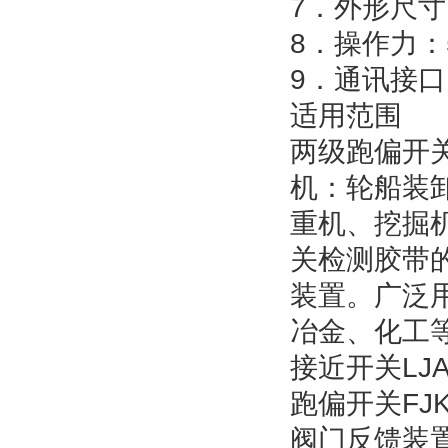
7．外形尺寸：
8．操作力：
9．通讯接口
适用范围
两级跑偏开
机：轮船装
重机、挖掘
关检测胶带
装置。广泛
冶金、化工
接近开关LJA3
跑偏开关FJK-
阀门反馈装置FJ