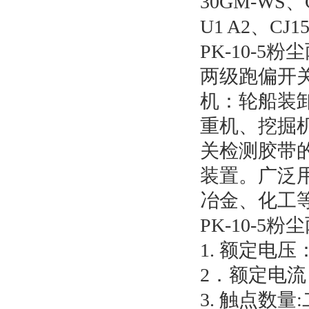
30GM-WS、C
U1 A2、CJ15
PK-10-
两级跑偏开
机：轮船装
重机、挖掘
关检测胶带
装置。广泛
冶金、化工
PK-10-
1. 额定电压：
2．额定电流
3. 触点数