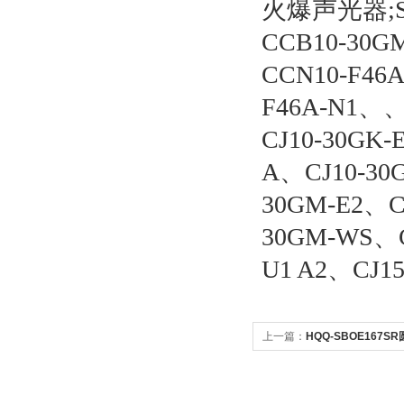
火爆声光器;S1
CCB10-30G
CCN10-F46
F46A-N1、、
CJ10-30GK
A、CJ10-30
30GM-E2、CJ
30GM-WS、C
U1 A2、CJ15
上一篇：
HQQ-SBOE167