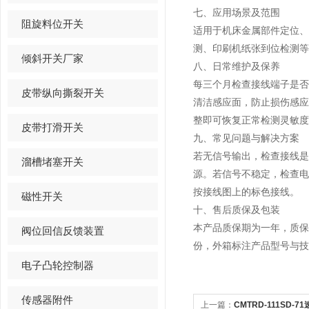
七、应用场景及范围
阻旋料位开关
适用于机床金属部件定位
测、印刷机纸张到位检测等
倾斜开关厂家
八、日常维护及保养
每三个月检查接线端子是
皮带纵向撕裂开关
清洁感应面，防止损伤感
整即可恢复正常检测灵敏度
皮带打滑开关
九、常见问题与解决方案
若无信号输出，检查接线
溜槽堵塞开关
源。若信号不稳定，检查
按接线图上的标色接线。
磁性开关
十、售后质保及包装
本产品质保期为一年，质
阀位回信反馈装置
份，外箱标注产品型号与技
电子凸轮控制器
传感器附件
上一篇：
CMTRD-111SD-