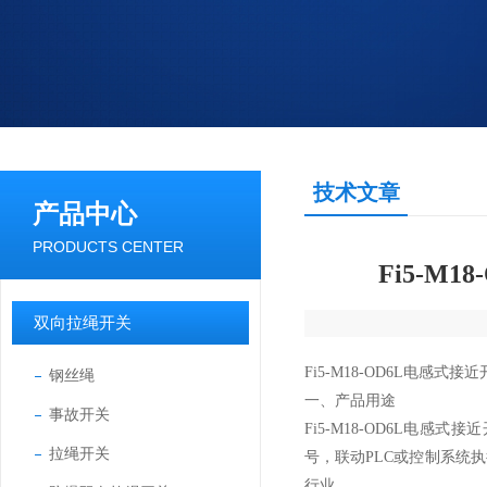
技术文章
产品中心
PRODUCTS CENTER
Fi5-
双向拉绳开关
Fi5-M18-OD6L电感
钢丝绳
一、产品用途
事故开关
Fi5-M18-OD6L
拉绳开关
号，联动PLC或控制系统
行业。