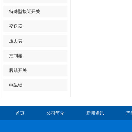
特殊型接近开关
变送器
压力表
控制器
脚踏开关
电磁锁
首页
公司简介
新闻资讯
产