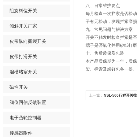
八、日常维护要点
阻旋料位开关
每月检查一次拦索是否松
子有无松动，发现拦索磨损
倾斜开关厂家
九、常见问题与解决方案
开关不触发时检查拦索是
皮带纵向撕裂开关
端子是否氧化并用砂纸打磨
十、售后质保及包装
皮带打滑开关
本产品质保期为一年，质
架、拦索及螺钉包各一份。
溜槽堵塞开关
磁性开关
上一篇：
NSL-500行程开
阀位回信反馈装置
电子凸轮控制器
传感器附件