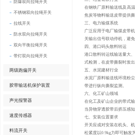
防爆双向拉绳开关
在钢铁厂原料输送线及高温
不锈钢双向拉绳开关
焦炭等物料输送皮带提供撕
拉线开关
三、电力输煤系统
广泛应用于电厂输煤皮带
防水双向拉绳开关
关输出信号联动停机，避免
双向平衡拉绳开关
四、港口码头散料转运
港口散料转运线输送量大
带灯双向拉绳开关
式检测，在皮带撕裂时发出
两级跑偏开关
五、水泥建材行业
水泥厂原料输送线环境粉
胶带输送机保护装置
带进行纵向撕裂监测。
六、化工矿山领域
声光报警器
在化工及矿山企业的带式
当异物穿透胶带后挤压感知
速度传感器
七、安装位置要求
开关应成对安装在机头、
料流开关
松紧度以0.9kg力即可触