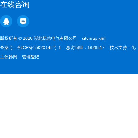
在线咨询
版权所有 © 2026 湖北杭荣电气有限公司
sitemap.xml
备案号：
鄂ICP备15020148号-1
总访问量：1626517 技术支持：
化
工仪器网
管理登陆