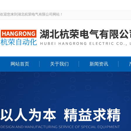
欢迎您来到湖北杭荣电气有限公司网站！
网站首页
关于我们
新闻资讯