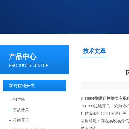
技术文章
产品中心
PRODUCTS CENTER
双向拉绳开关
FD1884拉绳开关根据应
钢丝绳
FD1884
拉绳开关（紧急停
事故开关
1. 防爆型
FD1884
拉绳开关
拉绳开关
适用环境：存在易燃易爆气
技术特点：