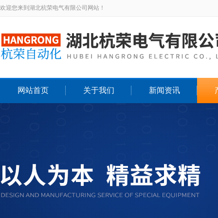
欢迎您来到湖北杭荣电气有限公司网站！
网站首页
关于我们
新闻资讯