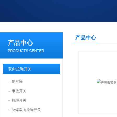
产品中心
产品中心
PRODUCTS CENTER
双向拉绳开关
钢丝绳
事故开关
拉绳开关
防爆双向拉绳开关