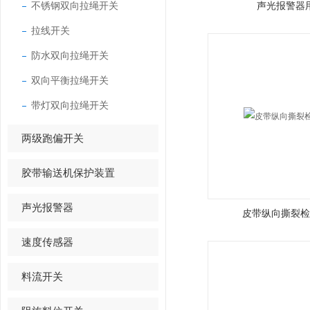
不锈钢双向拉绳开关
声光报警器
拉线开关
防水双向拉绳开关
双向平衡拉绳开关
带灯双向拉绳开关
两级跑偏开关
胶带输送机保护装置
声光报警器
皮带纵向撕裂检
速度传感器
料流开关