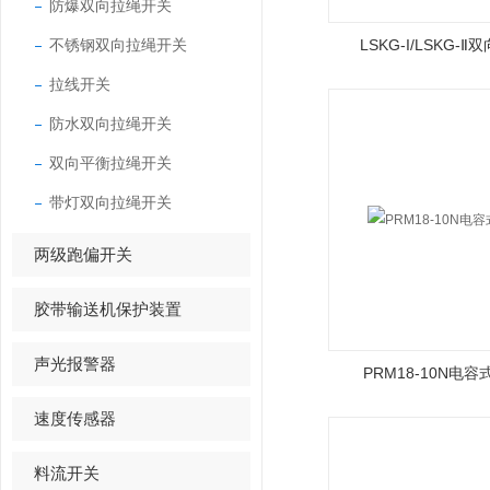
防爆双向拉绳开关
不锈钢双向拉绳开关
LSKG-I/LSKG-
拉线开关
防水双向拉绳开关
双向平衡拉绳开关
带灯双向拉绳开关
两级跑偏开关
胶带输送机保护装置
声光报警器
PRM18-10N电
速度传感器
料流开关