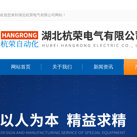
欢迎您来到湖北杭荣电气有限公司网站！
网站首页
关于我们
新闻资讯