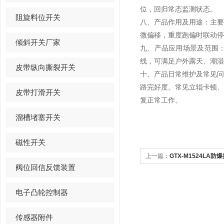
位，回归常态监测状态。
阻旋料位开关
八、产品作用及用途：主
微偏移，重度跑偏时联动停
倾斜开关厂家
九、产品应用场景及范围
线，可满足户外露天、潮湿
皮带纵向撕裂开关
十、产品日常维护及常见
路完好度。常见立辊卡顿
皮带打滑开关
复正常工作。
溜槽堵塞开关
磁性开关
上一篇：
GTX-M1524L
阀位回信反馈装置
电子凸轮控制器
传感器附件