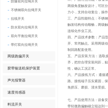
防爆双向拉绳开关
两级角度触发设计，可区
不锈钢双向拉绳开关
力小，支持自动复位，操作
拉线开关
三、产品性能特点：不锈
触发结构传动顺畅，两级
防水双向拉绳开关
连续化作业工况。
双向平衡拉绳开关
四、产品技术参数：产品型号为
开、常闭触点。采用两级
带灯双向拉绳开关
制回路配套使用。
两级跑偏开关
五、产品安装方法：选取
齐，把控合理安装间距，
胶带输送机保护装置
性，确认工况正常。
六、产品接线方式：遵循
声光报警器
路。接线端子压实紧固，
免挤压、磨损、浸水受损。
速度传感器
七、产品使用方法：设备
料流开关
带轻微跑偏触碰立辊达到