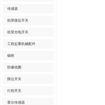
传感器
杭荣接近开关
杭荣光电开关
工程起重机械配件
磁铁
防爆线圈
限位开关
行程开关
霍尔传感器