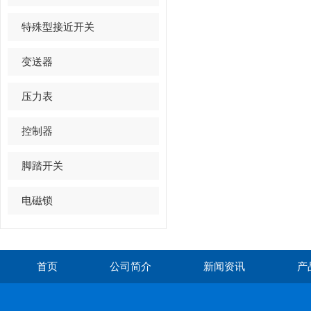
特殊型接近开关
变送器
压力表
控制器
脚踏开关
电磁锁
首页
公司简介
新闻资讯
产