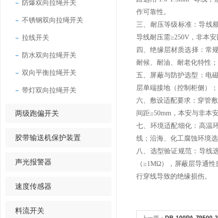
防爆双向拉绳开关
作可靠性。
不锈钢双向拉绳开关
三、耐压等级标准：导线额定耐压
拉线开关
导线耐压需≥250V，非本
四、绝缘层材质选择：常规
防水双向拉绳开关
耐候、耐油、耐老化特性；绝
双向平衡拉绳开关
五、屏蔽与防护选型：电磁
层单端接地（控制柜侧）；
带灯双向拉绳开关
六、敷设适配要求：穿管
两级跑偏开关
间距≥50mm，本安与非本
七、环境适配细化：高温环境
胶带输送机保护装置
线；沿海、化工腐蚀环境选
八、选型验证规范：导线
声光报警器
（≥1MΩ），屏蔽层导通性
行穿线导致的绝缘损伤。
速度传感器
料流开关