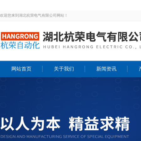
欢迎您来到湖北杭荣电气有限公司网站！
网站首页
关于我们
新闻资讯