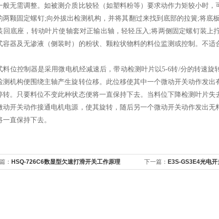
一般无需调整。如被测介质比较轻（如塑料粉等）要求动作力矩较小时，
的两颗固定螺钉;向外拔出检测机构，并将其翻过来找到底部的拉簧;将底
装回底座，转动叶片使轴套对正输出轴，轻轻压入;将两侧固定螺钉装上
式容器及无渗液（侧装时）的粉状、颗粒状物料的料位监测或控制。不适
式料位控制器是采用微电机经减速后，带动检测叶片以5-6转/分的转速
检测机构便围绕主轴产生旋转位移。此位移使其中一个微动开关动作发出
停转。只要料位不变此种状态便将一直保持下去。当料位下降检测叶片失
微动开关动作接通电机电源，使其旋转，随后另一个微动开关动作发出无
将一直保持下去。
篇：
HSQ-726C6数显型欠速打滑开关工作原理
下一篇：
E3S-GS3E4光