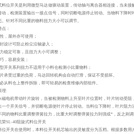
式料位开关是利用微型马达做驱动装置，传动轴与离合器相连接，当未接
转动，检测装置输出一接点信号，同时切断电源停止转动。当物料下降时
态。针对不同比重的物料扭力大小可以调节。
特点：
闭性，屋外亦可使用；
油封设计可防止粉尘沿轴渗入；
扭力稳定可靠，且扭力大小可调整；
轻巧，容易安装；
小型开关系列扭力不适用于小料仓检测小比重物料；
叶片承受过重的负荷，马达回转机构会自动打滑，保证不受损坏。
不必从料仓上整件拆除，即可轻易的检查维修内部组件。
理:
永磁电机带动叶片旋转，当被检测物料上升至叶片位置时，叶片转动受阻
出一个开关信号，并切断电源使叶片停止转动。当料位下降时，叶片阻力
不同的物料比重调整弹簧拉力，比重大时调整弹簧拉力到强或*，反之则
荣SL-40阻旋式料位开关
料位开关在使用时，本料位开关机芯输出的灵敏度分为五档。根据多数用