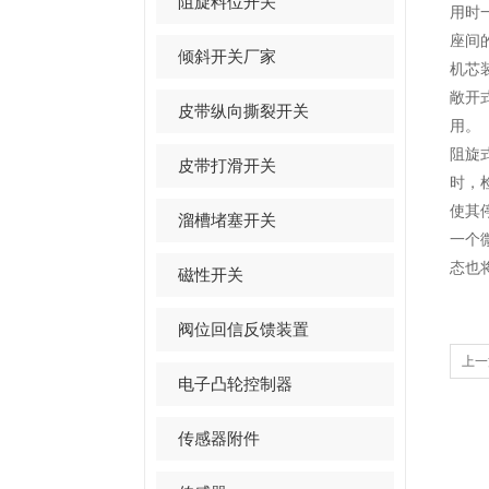
阻旋料位开关
用时
座间
倾斜开关厂家
机芯
敞开
皮带纵向撕裂开关
用。
阻旋
皮带打滑开关
时，
使其
溜槽堵塞开关
一个
态也
磁性开关
阀位回信反馈装置
上一
电子凸轮控制器
传感器附件