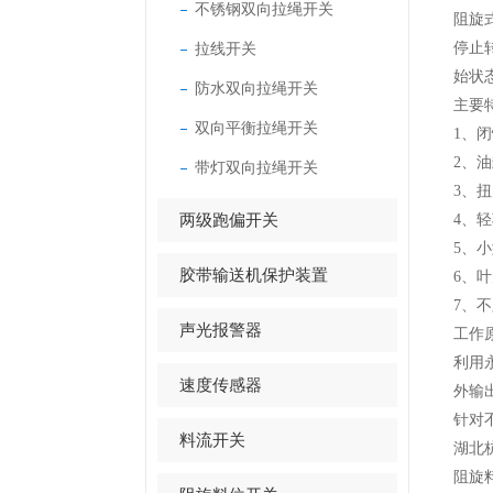
不锈钢双向拉绳开关
阻旋
拉线开关
停止
始状
防水双向拉绳开关
主要
双向平衡拉绳开关
1、
2、
带灯双向拉绳开关
3、
两级跑偏开关
4、
5、
胶带输送机保护装置
6、
7、
声光报警器
工作原
利用
速度传感器
外输
针对
料流开关
湖北杭
阻旋