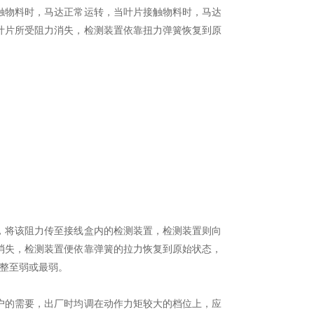
触物料时，马达正常运转，当叶片接触物料时，马达
叶片所受阻力消失，检测装置依靠扭力弹簧恢复到原
，将该阻力传至接线盒内的检测装置，检测装置则向
消失，检测装置便依靠弹簧的拉力恢复到原始状态，
调整至弱或最弱。
户的需要，出厂时均调在动作力矩较大的档位上，应