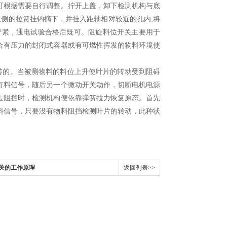
可根据需要自行调整。拧开上盖，卸下检测机构与底
板侧的拉簧挂钩摘下，并挂入距轴相对较近的孔内;将
拧紧，通电试验合格后既可。阻旋料位开关主要用于
合有压力的封闭式容器或有可燃性挥发的物料环境使
旋转的。当被测物料的料位上升使叶片的转动受到阻碍
有料信号，随后另一个微动开关动作，切断电机电源
去阻挡时，检测机构便依靠弹簧拉力恢复原态。首先
料信号，只要没有物料阻挡检测叶片的转动，此种状
电开关的工作原理
返回列表>>