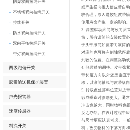
防爆双向拉绳开关
或产生横向推力使皮带自
不锈钢双向拉绳开关
较合理，原因是较短皮带
拉线开关
使用寿命产生一定的影响。
3. 调整驱动滚筒与改向
防水双向拉绳开关
筒，所有滚筒的安装位置
双向平衡拉绳开关
于头部滚筒如皮带向滚筒
对应的也可将左侧轴承座
带灯双向拉绳开关
到较的位置。在调整驱动或
两级跑偏开关
4. 张紧处的调整。皮带
带长度方向以外还应垂直
胶带输送机保护装置
移，以滚筒轴线与皮带纵向
5. 转载点处落料位置对
声光报警器
影成垂直时影响更大。通
冲击也越大，同时物料也
速度传感器
反之亦然。在设计过程中
与尺寸更应认真考虑。一
料流开关
料，改变物料的下落方向和