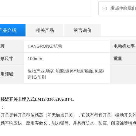
发邮件给我们：6
产品介绍
相关产品
留言询价
品牌
HANGRONG/杭荣
电动机功率
外形尺寸
100mm
重量
生物产业,地矿,能源,道路/轨道/船舶,包装/
应用领域
造纸/印刷
P接近开关非埋入式
LM12-33002PA/BT-L
介：
近开关是种开关型传感器（即无触点开关），它既有行程开关、微动开关
，频率响应快，应用寿命长，能力强等、并具有防水、防震、耐腐蚀等特
。