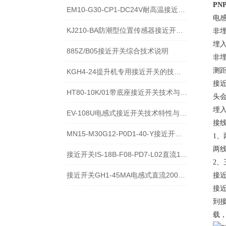
PN
EM10-G30-CP1-DC24V耐高温接近开关位置传感器技术说明
电
KJ210-BA防潮型位置传感器接近开关使用安装介绍
非
埋
885Z/B05接近开关综合技术说明
非
测
KGH4-24提升机专用接近开关的技术参数说明
接
HT80-10K/01带底座接近开关技术与应用说明
头
埋
EV-108U电感式接近开关技术特性与应用规范
接
MN15-M30G12-P0D1-40-Y接近开关的应用及参数
1、
两
接近开关IS-18B-F08-PD7-L02直流10-60V宽电压电感式传感器技术说明
2
接近开关GH1-45MA电感式直流200毫安传感器技术说明
接
接
到
载