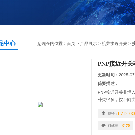
品中心
您现在的位置：
首页
>
产品展示
>
杭荣接近开关
>
PNP接近开
更新时间：
2025-07
简要描述：
PNP接近开关非埋入式L
种类很多，按不同
电容式、电感式、
的、五线的；对于直
型号：
LM12-330
型。
浏览量：
3128