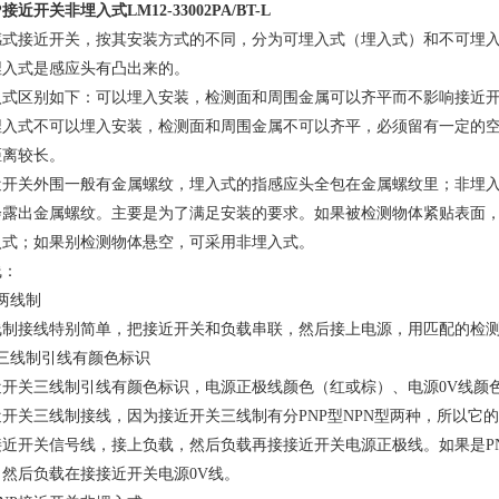
P接近开关非埋入式
LM12-33002PA/BT-L
感式接近开关，按其安装方式的不同，分为可埋入式（埋入式）和不可埋
埋入式是感应头有凸出来的。
入式区别如下：可以埋入安装，检测面和周围金属可以齐平而不影响接近
埋入式不可以埋入安装，检测面和周围金属不可以齐平，必须留有一定的
距离较长。
近开关外围一般有金属螺纹，埋入式的指感应头全包在金属螺纹里；非埋
会露出金属螺纹。主要是为了满足安装的要求。如果被检测物体紧贴表面
入式；如果别检测物体悬空，可采用非埋入式。
线：
两线制
线制接线特别简单，把接近开关和负载串联，然后接上电源，用匹配的检
、三线制引线有颜色标识
近开关三线制引线有颜色标识，电源正极线颜色（红或棕）、电源0V线颜
近开关三线制接线，因为接近开关三线制有分PNP型NPN型两种，所以它
接近开关信号线，接上负载，然后负载再接接近开关电源正极线。如果是P
，然后负载在接接近开关电源0V线。