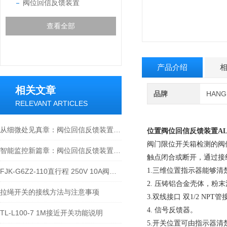
阀位回信反馈装置
查看全部
产品介绍
相关文章
品牌
HAN
RELEVANT ARTICLES
从细微处见真章：阀位回信反馈装置，精准定位每一次流体控制的细微变化
位置阀位回信反馈装置
AL
阀门限位开关箱检测的阀
智能监控新篇章：阀位回信反馈装置的创新与发展
触点闭合或断开，通过接
1.三维位置指示器能够
FJK-G6Z2-110直行程 250V 10A阀位回信反馈装置的接线操作方法
2. 压铸铝合金壳体，
拉绳开关的接线方法与注意事项
3.双线接口 双1/2 NPT
4. 信号反馈器。
TL-L100-7 1M接近开关功能说明
5.开关位置可由指示器清