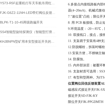
YS73-R5F起重机行车天车航吊用红外仪使用方法
6.多接点内接线路板内部
器(4~20mA)、机械
FJK-G6Z2-11NH-LED带灯阀位反馈装置
7.“速位置”凸轮；限
BLPK-T1-10-45两级跑偏开关
8. 用 PCB 板接线，防止
9.环境温度：-20～85℃，防
SS4智能型旋转探测仪（智能型打滑开关）
10. 双接线口，接点，接线
11. 支架易于安装有4
KHJBNPN型矿用本安型接近开关的应用范围
12.防脱螺栓，拆装时螺
13.安装方便，不锈钢主轴连
14. 防腐蚀。
15. 内外部涂层：被覆环氧-
16. 支架材质可选用：SS3
17. 有型和型两种。为ITS-
位置阀位回信反馈装置
AL
磁感应式接近开关FJK-SXSD
接近开关SD-FJK-KY
限位开关FJK-PPGDMTH