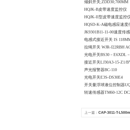
倾斜开关;ZDD30;700MM
HQJK-B皮带速度监控仪
HQJK-II型皮带速度监控
HQSD-K-A磁电感应速
JK9301B11-11-00速度传
电感式接近开关 IS 118MM/
拉绳开关 WJR-J22RBH AC
光电开关BS30－E6XDL－
接近开关LJ30A3-15-Z1/B
声光报警器BC-110
光电开关E3S-DS30E4
开关量浮球液位控制器UQK
转速传感器TM60-12C DC2
上一篇：
CAP-3011-T-L5