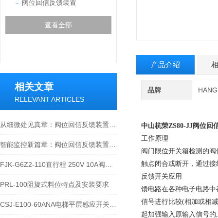
阀位回信反馈装置
查看全部
产品介绍
相关文章
品牌
HAN
RELEVANT ARTICLES
从细微处见真章：阀位回信反馈装置，精准定位每一次流体控制的细微变化
中山杭荣
ZS80-JJ阀位
工作原理
智能监控新篇章：阀位回信反馈装置的创新与发展
阀门限位开关箱检测的阀
触点闭合或断开，通过接
FJK-G6Z2-110直行程 250V 10A阀位回信反馈装置的接线操作方法
反馈开关应用
PRL-100阻旋式料位特点及安装要求
馈电路在各种电子电路中
信号进行比较(相加或相
CSJ-E100-60ANA电梯平层感应开关用法
起加强输入原输入信号的,