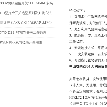
380V两级跑偏开关SLHP-X-II-B安装调整说明
特点如下：
DH型打滑开关选型原则及安装方法
1、采用多个二端网络元
接近开关AKS-GK12DKEA防水防尘耐高温技术详解与应用
远距离观察，方便值班人
2、充分利用气缸内活塞
XTD-DS8-PT堵料开关工作原理
3、能适用于交、直流工
工作状态。
KSLF18-X双向拉绳开关用途
4、安装连接方式。采用
5、一次安装定位，在主
6、可适应比较恶劣的工
中山杭荣
ZS80-JJ阀位
如果您在收货、安装使用
（非人为、无使用）需退
不符合定制要求，否则无
HFKLT2-I-Z双向拉绳开
拉绳开关 TQ 441-01-01 3