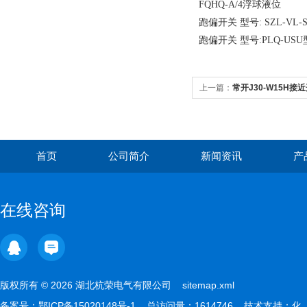
FQHQ-A/4浮球液位
跑偏开关 型号: SZL-VL-S-
跑偏开关 型号:PLQ-USU型 
上一篇：
常开J30-W15H接近开
首页
公司简介
新闻资讯
产
在线咨询
版权所有 © 2026 湖北杭荣电气有限公司
sitemap.xml
备案号：
鄂ICP备15020148号-1
总访问量：1614746 技术支持：
化