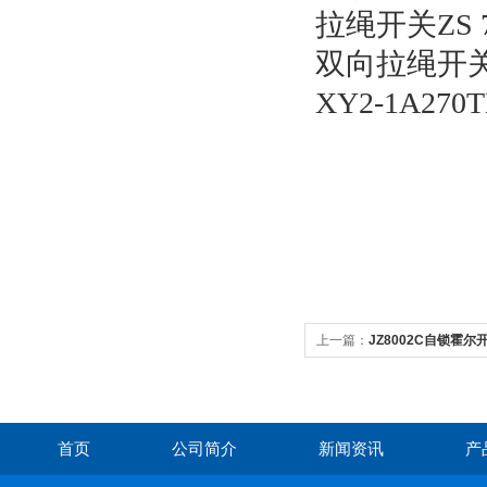
拉绳开关ZS 75
双向拉绳开关规
XY2-1A27
上一篇：
JZ8002C自锁霍尔
首页
公司简介
新闻资讯
产