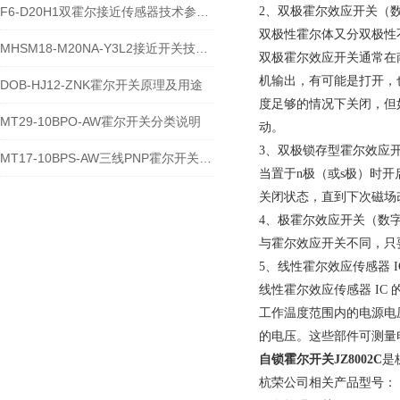
F6-D20H1双霍尔接近传感器技术参数NPN型
2、双极霍尔效应开关（
双极性霍尔体又分双极性
MHSM18-M20NA-Y3L2接近开关技术参数
双极霍尔效应开关通常在
机输出，有可能是打开，
DOB-HJ12-ZNK霍尔开关原理及用途
度足够的情况下关闭，但
MT29-10BPO-AW霍尔开关分类说明
动。
3、双极锁存型霍尔效应
MT17-10BPS-AW三线PNP霍尔开关接线说明
当置于n极（或s极）时
关闭状态，直到下次磁场
4、极霍尔效应开关（数
与霍尔效应开关不同，只
5、线性霍尔效应传感器 
线性霍尔效应传感器 I
工作温度范围内的电源电
的电压。这些部件可测量
自锁霍尔开关
JZ8002C
是
杭荣公司相关产品型号：