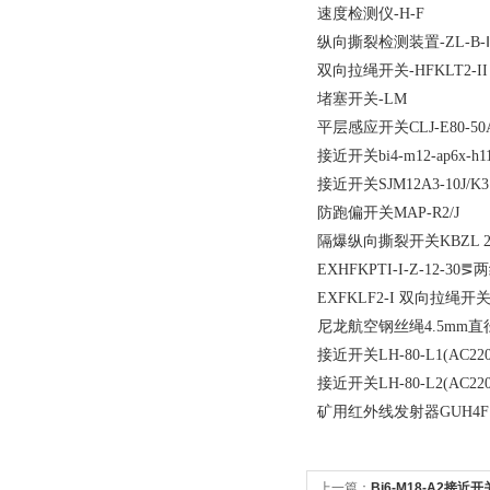
速度检测仪-H-F
纵向撕裂检测装置-ZL-B-
双向拉绳开关-HFKLT2-II－
堵塞开关-LM
平层感应开关CLJ-E80-5
接近开关bi4-m12-ap6x-h
接近开关SJM12A3-10J/K
防跑偏开关MAP-R2/J
隔爆纵向撕裂开关KBZL 2
EXHFKPTI-I-Z-12-3
EXFKLF2-I 双向拉绳开
尼龙航空钢丝绳4.5mm直径
接近开关LH-80-L1(AC220
接近开关LH-80-L2(AC220
矿用红外线发射器GUH4F
上一篇：
Bi6-M18-A2接近