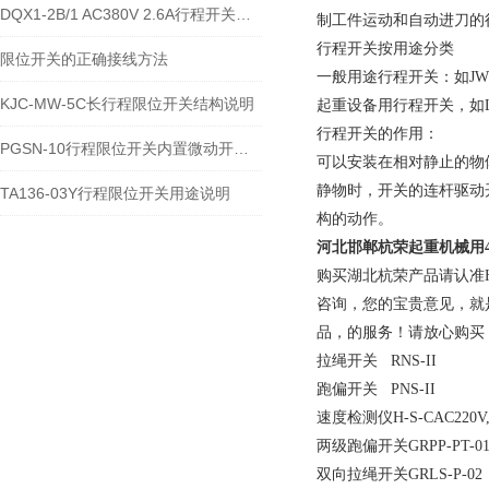
DQX1-2B/1 AC380V 2.6A行程开关的技术参数及接线安装流程
制工件运动和自动进刀的
行程开关按用途分类
限位开关的正确接线方法
一般用途行程开关：如JW2
KJC-MW-5C长行程限位开关结构说明
起重设备用行程开关，如L
行程开关的作用：
PGSN-10行程限位开关内置微动开关类型
可以安装在相对静止的物
静物时，开关的连杆驱动
TA136-03Y行程限位开关用途说明
构的动作。
河北邯郸杭荣
起重机械用4V
购买湖北杭荣产品请认准H
咨询，您的宝贵意见，就
品，的服务！请放心购买
拉绳开关 RNS-II
跑偏开关 PNS-II
速度检测仪H-S-CAC220
两级跑偏开关GRPP-PT-01
双向拉绳开关GRLS-P-02