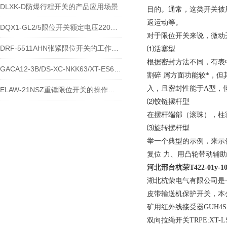
DLXK-D防爆行程开关的产品应用场景
目的。通常，这类开关被
返运动等。
DQX1-GL2/5限位开关额定电压220V的参数
对于限位开关来说，微动
DRF-5511AHN张紧限位开关的工作原理
⑴活塞型
根据密封方法不同，有表
GACA12-3B/DS-XC-NKK63/XT-ES6212S防水限位开关的工作原理
割碎 屑方面功能较*，
入，且密封性能于A型，
ELAW-21NSZ重锤限位开关的操作使用方法
⑵铰链摆杆型
在摆杆端部（滚珠），柱
⑶旋转摆杆型
举一个典型的示例，来示
复位 力、用凸轮带动辅
河北邢台杭荣
T422-01y
湖北杭荣电气有限公司是
皮带输送机保护开关，本
矿用红外线接受器GUH4S
双向拉绳开关TRPE:XT-LS