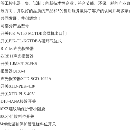
，等工控电器，集、试制；的新技术性企业，符合节能、环保、耗的产业
发展方向，并以好的品质的产品和*的售后服务赢得了客户的认同并与多家
，共同发展，共创辉煌！
公司部分产品型号：
开关FJK-W150-MCTDB磨煤机出口门
开关FJK-TL-KGTDB内磁环气缸式
J-R-Z-led声光报警器
J-Z/RE11声光报警器
关 LJM30T-20J/KS
报警器Q183-4
声光报警器XTD-SGD-1022A
开关XTD-PEK-418/
开关XTD-PLS-405/
J-D18-4ANA接近开关
-10XZ螺纹轴保护管小阻旋
-10C小阻旋料位开关
-34螺纹温轴保护管阻旋料位开关