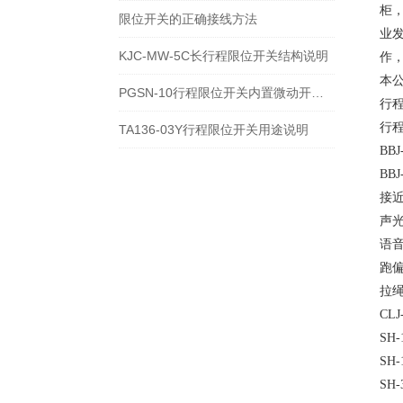
柜
限位开关的正确接线方法
业
KJC-MW-5C长行程限位开关结构说明
作
本
PGSN-10行程限位开关内置微动开关类型
行程
行程
TA136-03Y行程限位开关用途说明
BB
BB
接近开
声光
语音
跑偏
拉绳
CL
SH
SH
SH