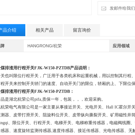
发邮件给我们：6
产品介绍
相关产品
留言询价
品牌
HANGRONG/杭荣
应用领域
子煤排渣用行程开关
FJK-W150-PZTDB产品说明：
开关也叫限位行程开关，广泛用于各类机床和起重机械，用以控制其行程
行程开关来控制开关轿门的速度、自动开关门的限位，轿厢的上、下限位
子煤排渣用行程开关
FJK-W150-PZTDB：
品是湖北杭荣公司pifa,质保一年，包装，，，欢迎采购。
北杭荣电气有限公司是一家主要从事接近开关、光电开关、Hall IC霍尔
监测器、皮带打滑开关、阻旋料位开关、皮带纵向撕裂开关、矿用磁性井
ojingqi、限位开关、行程开关、电梯开关、电梯称重传感器，电磁阀线
传感器、速度旋转监测传感器,速度传感器、接近传感器、光电传感器、无