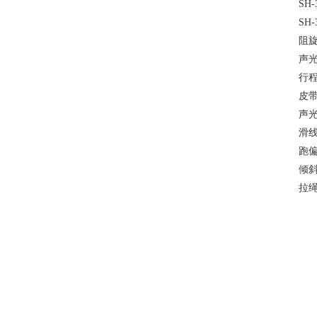
SH
SH
阻旋
声光
行程开
皮带
声光
滑线
跑偏
倾斜
拉绳