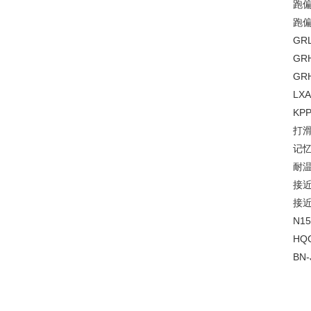
跑偏
跑偏
GR
GRH
GRH
LX
KP
打滑
记忆
耐温
接近
接近
N1
HQ
BN