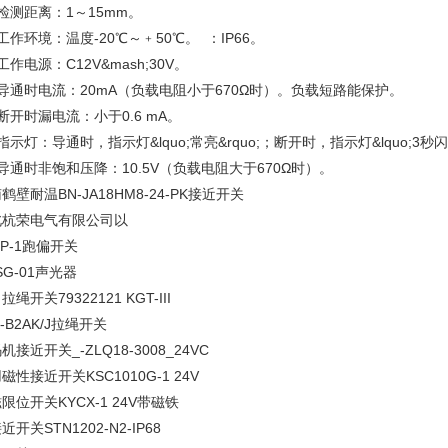
检测距离：1～15mm。
工作环境：温度-20℃～﹢50℃。 ：IP66。
工作电源：C12V&mash;30V。
导通时电流：20mA（负载电阻小于670Ω时）。负载短路能保护。
断开时漏电流：小于0.6 mA。
指示灯：导通时，指示灯&lquo;常亮&rquo;；断开时，指示灯&lquo;3秒闪一
导通时非饱和压降：10.5V（负载电阻大于670Ω时）。
鹤壁耐温BN-JA18HM8-24-PK接近开关
北杭荣电气有限公司以
PP-1跑偏开关
SG-01声光器
拉绳开关79322121 KGT-III
K-B2AK/J拉绳开关
机接近开关_-ZLQ18-3008_24VC
磁性接近开关KSC1010G-1 24V
限位开关KYCX-1 24V带磁铁
近开关STN1202-N2-IP68