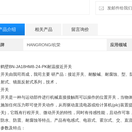
发邮件给我们：6
产品介绍
相关产品
留言询价
品牌
HANGRONG/杭荣
应用领域
鹤壁BN-JA18HM8-24-PK耐温接近开关
近开关由我司而成，我司主要 研产品：接近开关、耐酸碱、耐腐蚀、型、
反射式、镜面反射式系列，技术，
近开关
近开关是一种与运动部件进行机械直接接触而可以操作的位置开关，当物
及施加任何压力即可使开关动作，从而驱动直流电器或给计算机(plc)装置
开关)，它既有行程开关、微动开关的特性，同时有传感性能，且动作可靠
有防水、防震、耐腐蚀等特点。产品有电感式、电容式、霍尔式、交、直
术参数及特点：