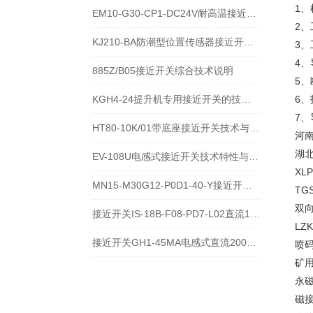
1、
EM10-G30-CP1-DC24V耐高温接近开关位置传感器技术说明
2、
KJ210-BA防潮型位置传感器接近开关使用安装介绍
3、
4、
885Z/B05接近开关综合技术说明
5、
KGH4-24提升机专用接近开关的技术参数说明
6、
7、
HT80-10K/01带底座接近开关技术与应用说明
河南
湖
EV-108U电感式接近开关技术特性与应用规范
XL
MN15-M30G12-P0D1-40-Y接近开关的应用及参数
TG
双向
接近开关IS-18B-F08-PD7-L02直流10-60V宽电压电感式传感器技术说明
LZ
接近开关GH1-45MA电感式直流200毫安传感器技术说明
喷码
矿用
永磁
磁接