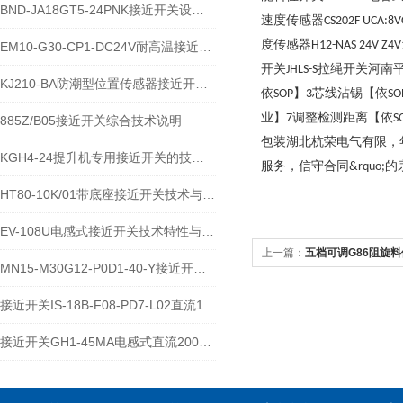
BND-JA18GT5-24PNK接近开关设备功能与应用概述
速度传感器
CS202F UCA:8V
度传感器
H12-NAS 24V Z4V
EM10-G30-CP1-DC24V耐高温接近开关位置传感器技术说明
开关
拉绳开关河南
JHLS-S
KJ210-BA防潮型位置传感器接近开关使用安装介绍
依
】
芯线沾锡【依
SOP
3
SO
业】
调整检测距离【依
7
S
885Z/B05接近开关综合技术说明
包装湖北杭荣电气有限，
KGH4-24提升机专用接近开关的技术参数说明
服务，信守合同
的
&rquo;
HT80-10K/01带底座接近开关技术与应用说明
EV-108U电感式接近开关技术特性与应用规范
上一篇：
五档可调G86阻旋
MN15-M30G12-P0D1-40-Y接近开关的应用及参数
接近开关IS-18B-F08-PD7-L02直流10-60V宽电压电感式传感器技术说明
接近开关GH1-45MA电感式直流200毫安传感器技术说明