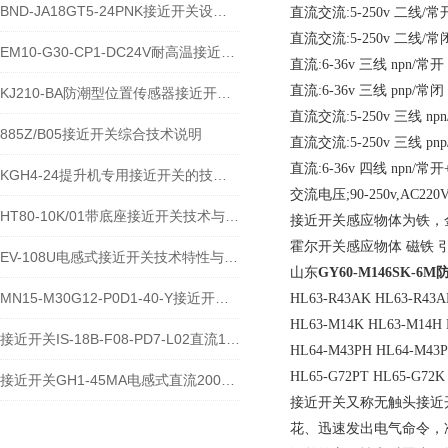
BND-JA18GT5-24PNK接近开关设备功能与应用概述
直流交流:5-250v 二线/常
直流交流:5-250v 二线/常
EM10-G30-CP1-DC24V耐高温接近开关位置传感器技术说明
直流:6-36v 三线 npn/常开
直流:6-36v 三线 pnp/常闭
KJ210-BA防潮型位置传感器接近开关使用安装介绍
直流交流:5-250v 三线 np
885Z/B05接近开关综合技术说明
直流交流:5-250v 三线 pn
直流:6-36v 四线 npn/常
KGH4-24提升机专用接近开关的技术参数说明
交流电压;90-250v,AC220V
HT80-10K/01带底座接近开关技术与应用说明
接近开关感应物体为铁，
霍尔开关感应物体 磁铁 
EV-108U电感式接近开关技术特性与应用规范
山东
GY60-M146SK-
MN15-M30G12-P0D1-40-Y接近开关的应用及参数
HL63-R43AK HL63-R43A
HL63-M14K HL63-M14H
接近开关IS-18B-F08-PD7-L02直流10-60V宽电压电感式传感器技术说明
HL64-M43PH HL64-M43P
HL65-G72PT HL65-G72K
接近开关GH1-45MA电感式直流200毫安传感器技术说明
接近开关又称无触头接近
花、迅速发出电气命令，