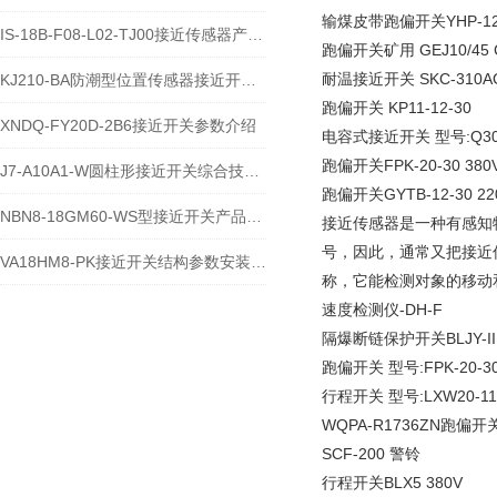
输煤皮带跑偏开关YHP-12
IS-18B-F08-L02-TJ00接近传感器产品特性与应用介绍
跑偏开关矿用 GEJ10/45 
耐温接近开关 SKC-310A
KJ210-BA防潮型位置传感器接近开关安装使用介绍
跑偏开关 KP11-12-30
XNDQ-FY20D-2B6接近开关参数介绍
电容式接近开关 型号:Q30M-W
跑偏开关FPK-20-30 380V
J7-A10A1-W圆柱形接近开关综合技术说明
跑偏开关GYTB-12-30 220
NBN8-18GM60-WS型接近开关产品说明
接近传感器是一种有感知
号，因此，通常又把接近
VA18HM8-PK接近开关结构参数安装应用及运维故障解析
称，它能检测对象的移动
速度检测仪-DH-F
隔爆断链保护开关BLJY-II
跑偏开关 型号:FPK-20-30 
行程开关 型号:LXW20-11 
WQPA-R1736ZN跑偏开
SCF-200 警铃
行程开关BLX5 380V