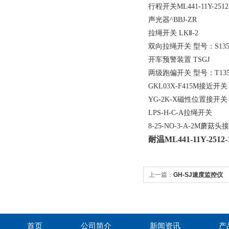
行程开关ML441-11Y-2512
声光器^BBJ-ZR
拉绳开关 LKⅡ-2
双向拉绳开关 型号：S13
开车预警装置 TSGJ
两级跑偏开关 型号：T135.
GKL03X-F415M接近开关
YG-2K-X磁性位置接开关
LPS-H-C-A拉绳开关
8-25-NO-3-A-2M蘑菇
耐温ML441-11Y-25
上一篇：
GH-SJ速度监控仪
首页
公司简介
新闻资讯
产