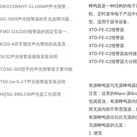
蜂鸣器是一种结构的电子
OKGYZB/NYF-CL160WP声光报警器技术特性及应用说明
机、定时器等电子产品中
GC-3009声光报警器的常见故障问题及解决方案
型。适用于器等设备。
XTD-FE-C2报警器
FMD-116220V报警器的固定安装一般是多少米
XTD-FE-C2报警器
K220-A开车预告声光警铃的高度及调试
XTD-FE-C2报警器
XTD-FE-C2报警器如何
SLS2声光报警器接线安装说明
XTD-FE-C2报警器大分
TGSG-300型手控声光报警器主要功能
T50-1w-S-J-T声光报警器安装说明
有源蜂鸣器与无源蜂鸣器
注意：这里的&lquo;源
HQSG-996LCW声光器工作原理
也就是说，有源蜂鸣器内
而无源内部不带震荡源，
有源蜂鸣器往往比无源的
无源蜂鸣器的点是：
1. 便宜