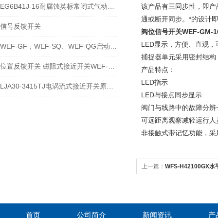
EG6B41J-16耐腐蚀英标常闭式气动衬胶隔膜阀阀位反馈开关说明
该产品有三同步性，即产
通或断开同步。*的设计
信号反馈开关
阀位信号开关
WEF-GM-1
LED显示，方便、直观
WEF-GF，WEF-SQ、WEF-QG启动阀位置反馈开关
捕捉器单元采用密封结构
位置反馈开关 磁阻式接近开关WEF-QG 12-250V
产品特点：
LED指示
LJA30-3415TJ电涡流式接近开关原理及特点
LED与接点同步显示
阀门与线路中的故障分辨
可远距离观察减轻运行
非接触式带记忆功能，采
上一篇：
WFS-H42100G
首页
公司简介
新闻资讯
产