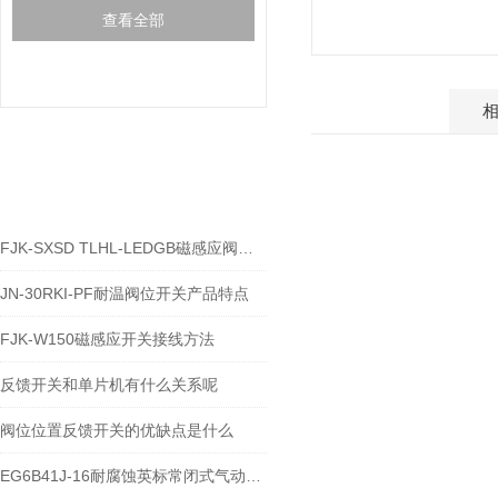
查看全部
产品介绍
相关文章
RELEVANT ARTICLES
FJK-SXSD TLHL-LEDGB磁感应阀位接近开关的应用
JN-30RKI-PF耐温阀位开关产品特点
FJK-W150磁感应开关接线方法
反馈开关和单片机有什么关系呢
阀位位置反馈开关的优缺点是什么
EG6B41J-16耐腐蚀英标常闭式气动衬胶隔膜阀阀位反馈开关说明